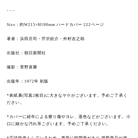
- - -
Size：約W215×H190mm ハードカバー 222ページ
著者：浜田庄司・芹沢銈介・外村吉之助
出版社：朝日新聞社
撮影：菅野喜勝
出版年：1972年 初版
*表紙裏(写真2枚目)に大きなヤケがございます。予めご了承く
ださい。
*カバーに経年による擦り傷やヨレ、退色などがございます。小
口に細かな汚れ等ございます。予めご了承ください。
*店頭販売もしているため、更新に時間差があり 掲載商品が売