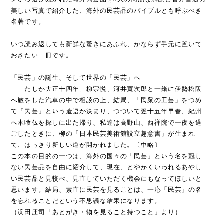
美しい写真で紹介した、海外の民芸品のバイブルとも呼ぶべき
名著です。
いつ読み返しても新鮮な驚きにあふれ、かならず手元に置いて
おきたい一冊です。
「民芸」の誕生、そして世界の「民芸」へ
……たしか大正十四年、柳宗悦、河井寛次郎と一緒に伊勢松阪
へ旅をした汽車の中で相談の上、結局、「民衆の工芸」をつめ
て「民芸」という造語が決まり、つづいて翌十五年早春、紀州
へ木喰仏を探しに出た帰り、私達は高野山、西禅院で一夜を過
ごしたときに、柳の「日本民芸美術館設立趣意書」が生まれ
て、はっきり新しい道が開かれました。〔中略〕
この本の目的の一つは、海外の国々の「民芸」という名を冠し
ない民芸品を自由に紹介して、現在、とやかくいわれるあやし
い民芸品と見較べ、見直していただく機会にもなってほしいと
思います。結局、素直に民芸を見ることは、一応「民芸」の名
を忘れることだという不思議な結果になります。
（浜田庄司「あとがき・物を見ること持つこと」より）