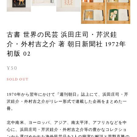
古書 世界の民芸 浜田庄司・芹沢銈
介・外村吉之介 著 朝日新聞社 1972年
初版 02
¥50
SOLD OUT
1970年から翌年にかけて『週刊朝日』誌上にて、浜田庄司・芹
沢銈介・外村吉之介がリレー形式で連載した企画をまとめた一
冊。
北中南米、ヨーロッパ、アジア、南太平洋、アフリカなどを中
心に、浜田庄司・芹沢銈介・外村吉之介等の豊かなコレクショ
ンから選びぬかれた海外民芸品を3人の簡潔な解説と菅野喜勝の