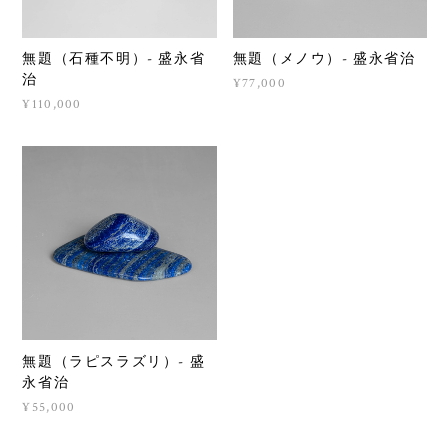
無題（石種不明）- 盛永省
無題（メノウ）- 盛永省治
治
¥77,000
¥110,000
無題（ラピスラズリ）- 盛
永省治
¥55,000