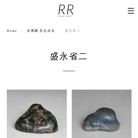
Home
企画展 石をみる
盛永省二
盛永省二