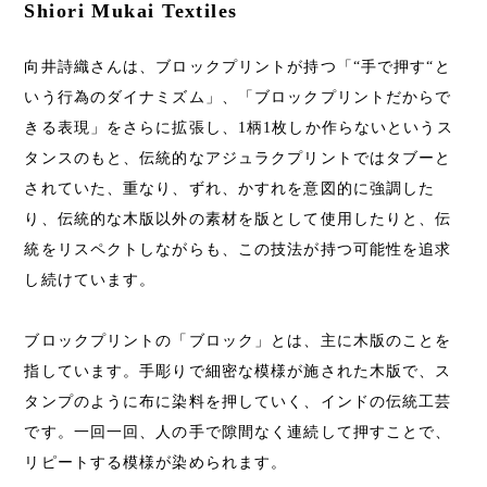
Shiori Mukai Textiles
向井詩織さんは、ブロックプリントが持つ「“手で押す“と
いう行為のダイナミズム」、「ブロックプリントだからで
きる表現」をさらに拡張し、1柄1枚しか作らないというス
タンスのもと、伝統的なアジュラクプリントではタブーと
されていた、重なり、ずれ、かすれを意図的に強調した
り、伝統的な木版以外の素材を版として使用したりと、伝
統をリスペクトしながらも、この技法が持つ可能性を追求
し続けています。
ブロックプリントの「ブロック」とは、主に木版のことを
指しています。手彫りで細密な模様が施された木版で、ス
タンプのように布に染料を押していく、インドの伝統工芸
です。一回一回、人の手で隙間なく連続して押すことで、
リピートする模様が染められます。