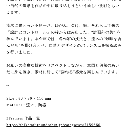
い自然の造形を作品の中に取り込もうという新しい挑戦ともい
えます。
流木に備わった不均一さ、ゆがみ、欠け、癖。それらは従来の
「設計とコントロール」の枠からはみ出した、“計画外の美” を
孕んでいます。本企画では、各作家の技法と、流木の“雑味を含
んだ形”を掛け合わせ、自然とデザインのバランス点を探る試み
を行いました。
お互いの高度な技術をリスペクトしながら、意図と偶然のあい
だに身を置き、素材に対して“委ねる”感覚を楽しんでいます。
--
Size：80 × 80 × 110 mm
Material：流木、陶器
3Framers 作品一覧
https://folkcraft.roundrobin.jp/categories/7159660