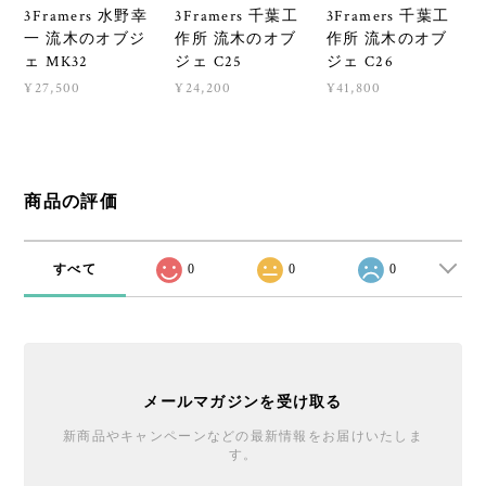
3Framers 水野幸
3Framers 千葉工
3Framers 千葉工
一 流木のオブジ
作所 流木のオブ
作所 流木のオブ
ェ MK32
ジェ C25
ジェ C26
¥27,500
¥24,200
¥41,800
商品の評価
すべて
0
0
0
メールマガジンを受け取る
新商品やキャンペーンなどの最新情報をお届けいたしま
す。