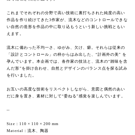
これまでそれぞれの分野で高い技術に裏打ちされた純度の高い
作品を作り続けてきた3作家が、流木などのコントロールできな
い自然の造形を作品の中に取り込もうという新しい挑戦ともい
えます。
流木に備わった不均一さ、ゆがみ、欠け、癖。それらは従来の
「設計とコントロール」の枠からはみ出した、“計画外の美” を
孕んでいます。本企画では、各作家の技法と、流木の“雑味を含
んだ形”を掛け合わせ、自然とデザインのバランス点を探る試み
を行いました。
お互いの高度な技術をリスペクトしながら、意図と偶然のあい
だに身を置き、素材に対して“委ねる”感覚を楽しんでいます。
--
Size：110 × 110 × 200 mm
Material：流木、陶器