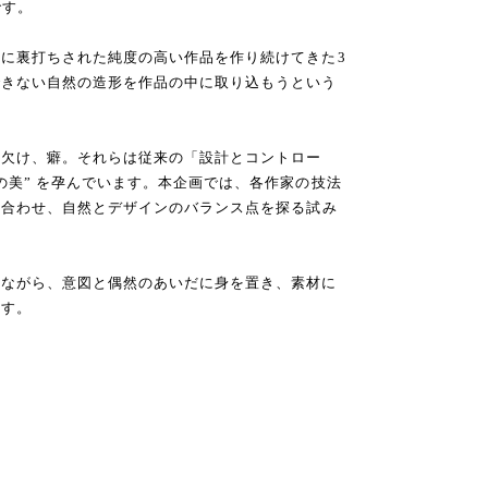
です。
に裏打ちされた純度の高い作品を作り続けてきた3
できない自然の造形を作品の中に取り込もうという
、欠け、癖。それらは従来の「設計とコントロー
の美” を孕んでいます。本企画では、各作家の技法
け合わせ、自然とデザインのバランス点を探る試み
しながら、意図と偶然のあいだに身を置き、素材に
ます。