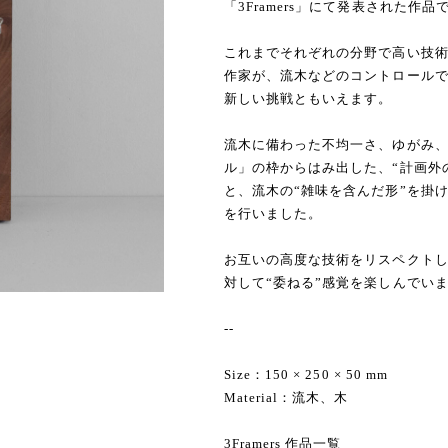
「3Framers」にて発表された作品
これまでそれぞれの分野で高い技術
作家が、流木などのコントロール
新しい挑戦ともいえます。
流木に備わった不均一さ、ゆがみ
ル」の枠からはみ出した、“計画外
と、流木の“雑味を含んだ形”を掛
を行いました。
お互いの高度な技術をリスペクト
対して“委ねる”感覚を楽しんでい
--
Size：150 × 250 × 50 mm
Material：流木、木
3Framers 作品一覧