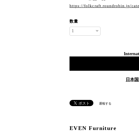
https://folkcraft.roundrobin.jp/ca
数量
Internat
日本国
通報する
EVEN Furniture