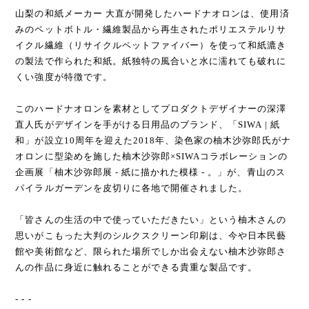
山梨の和紙メーカー 大直が開発したハードナオロンは、使用済
みのペットボトル・繊維製品から再生されたポリエステルリサ
イクル繊維（リサイクルペットファイバー）を使って和紙漉き
の製法で作られた和紙。紙独特の風合いと水に濡れても破れに
くい強度が特徴です。
このハードナオロンを素材としてプロダクトデザイナーの深澤
直人氏がデザインを手がける日用品のブランド、「SIWA | 紙
和」が設立10周年を迎えた2018年、染色家の柚木沙弥郎氏がナ
オロンに型染めを施した柚木沙弥郎×SIWAコラボレーションの
企画展「柚木沙弥郎展 - 紙に描かれた模様 - 。」が、青山のス
パイラルガーデンを皮切りに各地で開催されました。
「皆さんの生活の中で使っていただきたい」という柚木さんの
思いがこもった大判のシルクスクリーン印刷は、今や日本民藝
館や美術館など、限られた場所でしか出会えない柚木沙弥郎さ
んの作品に身近に触れることができる貴重な製品です。
- - -