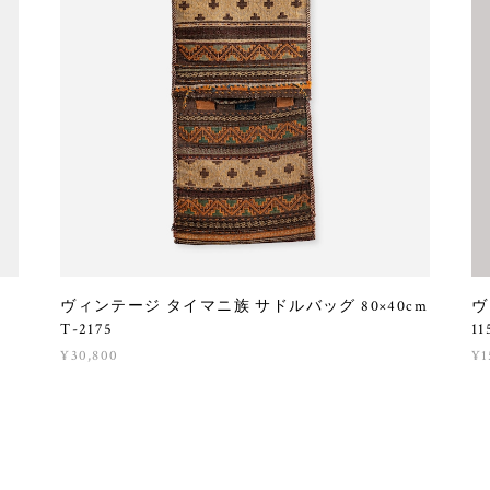
m
ヴィンテージ タイマニ族 サドルバッグ 80×40cm
ヴ
T-2175
11
¥30,800
¥1