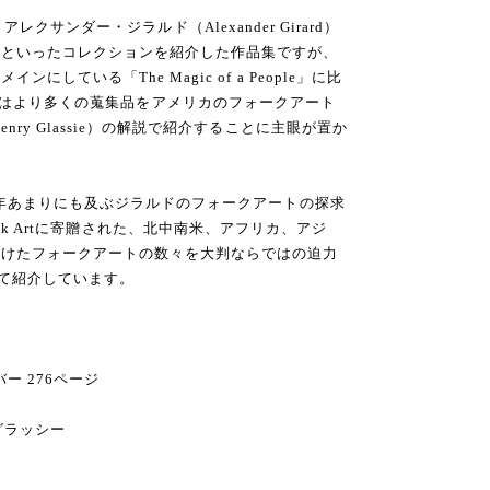
と同じくアレクサンダー・ジラルド（Alexander Girard）
具といったコレクションを紹介した作品集ですが、
している「The Magic of a People」に比
lk Art」はより多くの蒐集品をアメリカのフォークアート
ry Glassie）の解説で紹介することに主眼が置か
0年あまりにも及ぶジラルドのフォークアートの探求
nal Folk Artに寄贈された、北中南米、アフリカ、アジ
つけたフォークアートの数々を大判ならではの迫力
って紹介しています。
バー 276ページ
ー・グラッシー