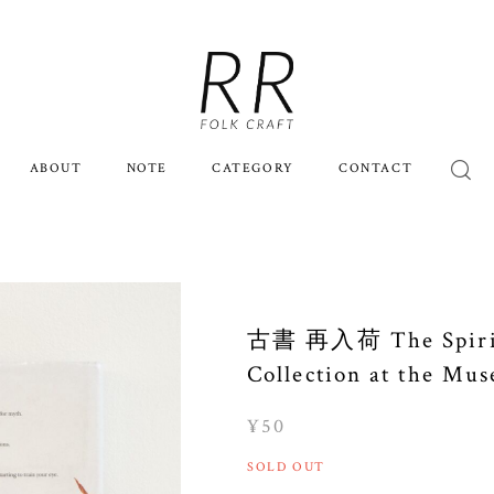
ABOUT
NOTE
CATEGORY
CONTACT
古書 再入荷 The Spirit 
Collection at the Mus
¥50
SOLD OUT