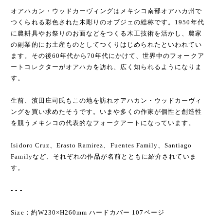
オアハカン・ウッドカーヴィングはメキシコ南部オアハカ州で
つくられる彩色された木彫りのオブジェの総称です。1950年代
に農耕具やお祭りのお面などをつくる木工技術を活かし、農家
の副業的にお土産ものとしてつくりはじめられたといわれてい
ます。その後60年代から70年代にかけて、世界中のフォークア
ートコレクターがオアハカを訪れ、広く知られるようになりま
す。
生前、濱田庄司氏もこの地を訪れオアハカン・ウッドカーヴィ
ングを買い求めたそうです。いまや多くの作家が個性と創造性
を競うメキシコの代表的なフォークアートになっています。
Isidoro Cruz、Erasto Ramirez、Fuentes Family、Santiago
Familyなど、それぞれの作品が名前とともに紹介されていま
す。
- - -
Size：約W230×H260mm ハードカバー 107ページ